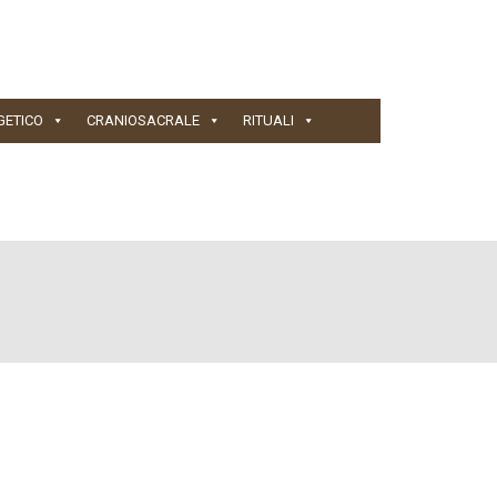
GETICO
CRANIOSACRALE
RITUALI