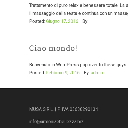
Trattamento di puro relax e benessere totale. La 
il massaggio della testa e continua con un massag
Posted:
Giugno 17, 2016
By:
Ciao mondo!
Benvenuto in WordPress pop over to these guys. Que
Posted:
Febbraio 9, 2016
By:
admin
MUSA S.R.L. | P. IVA 03638290134
info@armoniaebellezza.biz