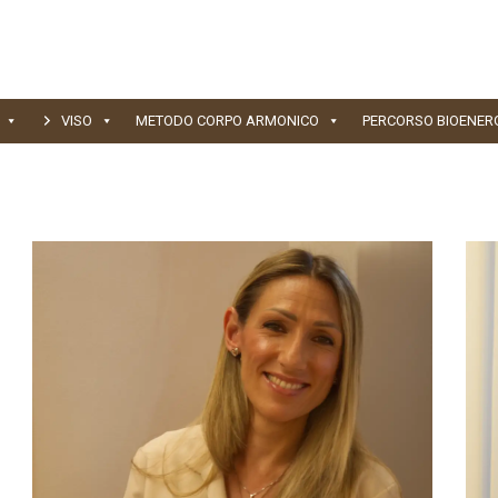
VISO
METODO CORPO ARMONICO
PERCORSO BIOENER