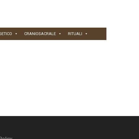
GETICO
CRANIOSACRALE
RITUALI
Policy