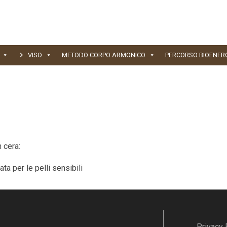
VISO
METODO CORPO ARMONICO
PERCORSO BIOENER
n cera:
ata per le pelli sensibili
Privacy 