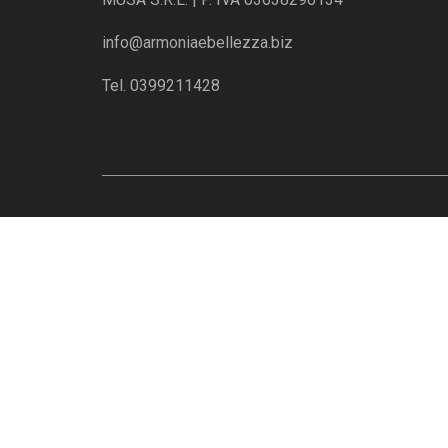
info@armoniaebellezza.biz
Tel. 0399211428