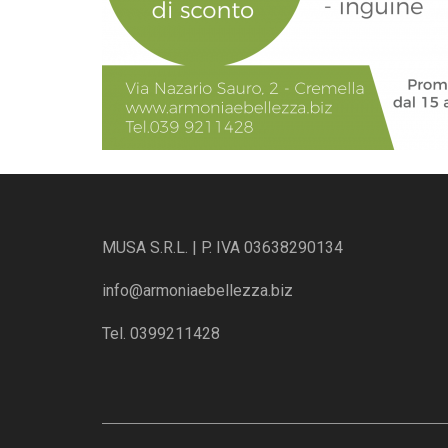
MUSA S.R.L. | P. IVA 03638290134
info@armoniaebellezza.biz
Tel. 0399211428