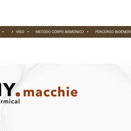
VISO
METODO CORPO ARMONICO
PERCORSO BIOENER