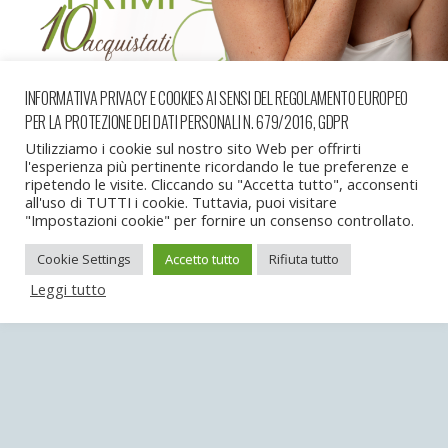
INFORMATIVA PRIVACY E COOKIES AI SENSI DEL REGOLAMENTO EUROPEO
PER LA PROTEZIONE DEI DATI PERSONALI N. 679/2016, GDPR
« precedente in galleria
successiva in galleria »
Utilizziamo i cookie sul nostro sito Web per offrirti
l'esperienza più pertinente ricordando le tue preferenze e
ripetendo le visite. Cliccando su "Accetta tutto", acconsenti
all'uso di TUTTI i cookie. Tuttavia, puoi visitare
Torna su
"Impostazioni cookie" per fornire un consenso controllato.
Cookie Settings
Accetto tutto
Rifiuta tutto
Dispositivo Portatile
Pc Desktop
Leggi tutto