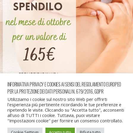
INFORMATIVA PRIVACY E COOKIES AI SENSI DEL REGOLAMENTO EUROPEO
PER LA PROTEZIONE DEI DATI PERSONALI N. 679/2016, GDPR
« precedente in galleria
successiva in galleria »
Utilizziamo i cookie sul nostro sito Web per offrirti
l'esperienza più pertinente ricordando le tue preferenze e
ripetendo le visite. Cliccando su "Accetta tutto", acconsenti
all'uso di TUTTI i cookie. Tuttavia, puoi visitare
Torna su
"Impostazioni cookie" per fornire un consenso controllato.
Cookie Settings
Accetto tutto
Rifiuta tutto