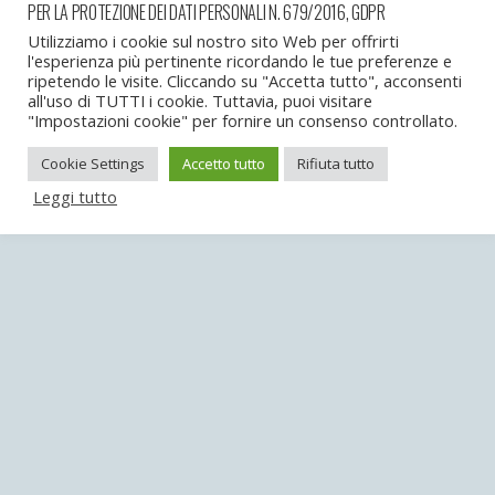
PER LA PROTEZIONE DEI DATI PERSONALI N. 679/2016, GDPR
« precedente in galleria
successiva in galleria »
Utilizziamo i cookie sul nostro sito Web per offrirti
l'esperienza più pertinente ricordando le tue preferenze e
ripetendo le visite. Cliccando su "Accetta tutto", acconsenti
Torna su
all'uso di TUTTI i cookie. Tuttavia, puoi visitare
"Impostazioni cookie" per fornire un consenso controllato.
Dispositivo Portatile
Pc Desktop
Cookie Settings
Accetto tutto
Rifiuta tutto
Leggi tutto