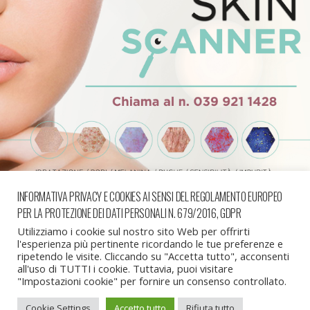
INFORMATIVA PRIVACY E COOKIES AI SENSI DEL REGOLAMENTO EUROPEO
PER LA PROTEZIONE DEI DATI PERSONALI N. 679/2016, GDPR
« precedente in galleria
successiva in galleria »
Utilizziamo i cookie sul nostro sito Web per offrirti
l'esperienza più pertinente ricordando le tue preferenze e
ripetendo le visite. Cliccando su "Accetta tutto", acconsenti
all'uso di TUTTI i cookie. Tuttavia, puoi visitare
Torna su
"Impostazioni cookie" per fornire un consenso controllato.
Cookie Settings
Accetto tutto
Rifiuta tutto