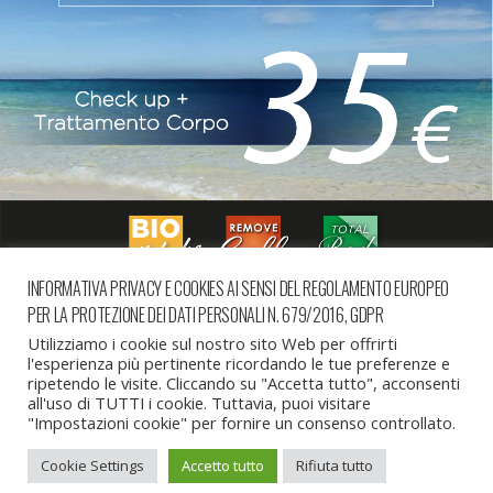
INFORMATIVA PRIVACY E COOKIES AI SENSI DEL REGOLAMENTO EUROPEO
PER LA PROTEZIONE DEI DATI PERSONALI N. 679/2016, GDPR
successiva in galleria »
Utilizziamo i cookie sul nostro sito Web per offrirti
l'esperienza più pertinente ricordando le tue preferenze e
ripetendo le visite. Cliccando su "Accetta tutto", acconsenti
all'uso di TUTTI i cookie. Tuttavia, puoi visitare
Torna su
"Impostazioni cookie" per fornire un consenso controllato.
Cookie Settings
Accetto tutto
Rifiuta tutto
Dispositivo Portatile
Pc Desktop