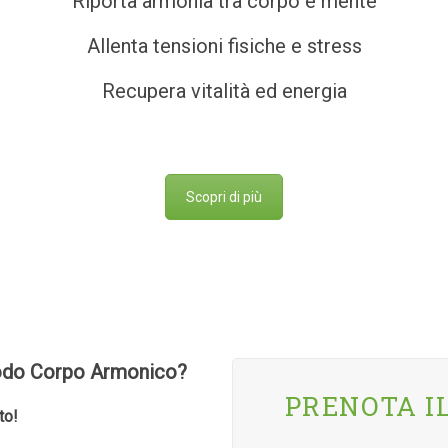
Riporta armonia tra corpo e mente
Allenta tensioni fisiche e stress
Recupera vitalità ed energia
Scopri di più
todo Corpo Armonico?
PRENOTA I
to!