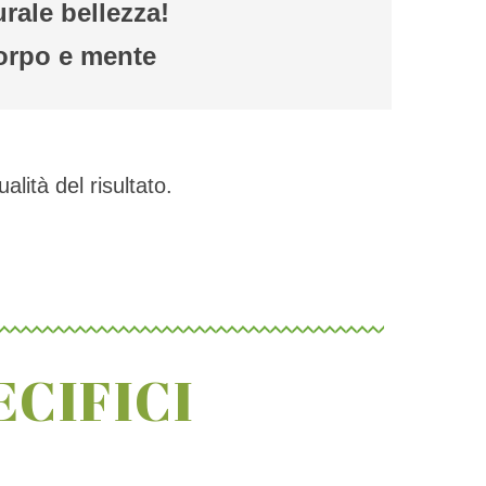
rale bellezza!
corpo e mente
tà del risultato.
ECIFICI