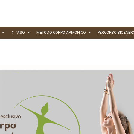
VISO
METODO CORPO ARMONICO
PERCORSO BIOENER