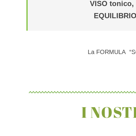
VISO tonico, 
EQUILIBRIO 
La FORMULA “SODD
I NOST