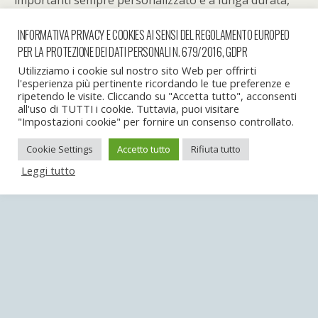
importanti sempre personalizzato e a lunga durata,
accurato e d’effetto risalterà il tuo stile.
INFORMATIVA PRIVACY E COOKIES AI SENSI DEL REGOLAMENTO EUROPEO
PER LA PROTEZIONE DEI DATI PERSONALI N. 679/2016, GDPR
Utilizziamo i cookie sul nostro sito Web per offrirti
l'esperienza più pertinente ricordando le tue preferenze e
ripetendo le visite. Cliccando su "Accetta tutto", acconsenti
all'uso di TUTTI i cookie. Tuttavia, puoi visitare
Torna su
"Impostazioni cookie" per fornire un consenso controllato.
Cookie Settings
Accetto tutto
Rifiuta tutto
Dispositivo Portatile
Pc Desktop
Leggi tutto