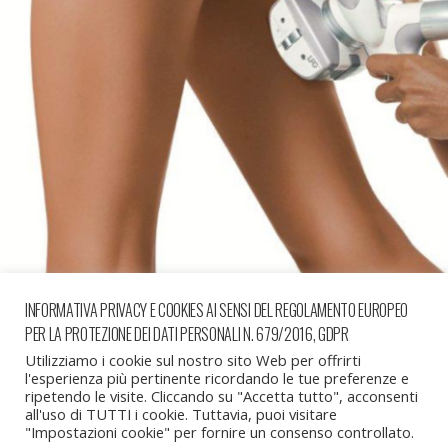
INFORMATIVA PRIVACY E COOKIES AI SENSI DEL REGOLAMENTO EUROPEO
PER LA PROTEZIONE DEI DATI PERSONALI N. 679/2016, GDPR
« precedente in galleria
successiva in galleria »
Utilizziamo i cookie sul nostro sito Web per offrirti
l'esperienza più pertinente ricordando le tue preferenze e
ripetendo le visite. Cliccando su "Accetta tutto", acconsenti
all'uso di TUTTI i cookie. Tuttavia, puoi visitare
Torna su
"Impostazioni cookie" per fornire un consenso controllato.