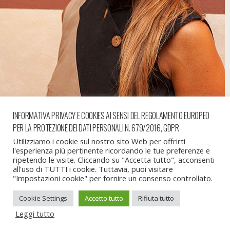
INFORMATIVA PRIVACY E COOKIES AI SENSI DEL REGOLAMENTO EUROPEO
PER LA PROTEZIONE DEI DATI PERSONALI N. 679/2016, GDPR
« precedente in galleria
successiva in galleria »
Utilizziamo i cookie sul nostro sito Web per offrirti
l'esperienza più pertinente ricordando le tue preferenze e
ripetendo le visite. Cliccando su "Accetta tutto", acconsenti
all'uso di TUTTI i cookie. Tuttavia, puoi visitare
Torna su
"Impostazioni cookie" per fornire un consenso controllato.
Cookie Settings
Accetto tutto
Rifiuta tutto
Dispositivo Portatile
Pc Desktop
Leggi tutto