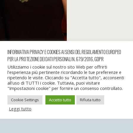
INFORMATIVA PRIVACY E COOKIES AI SENSI DEL REGOLAMENTO EUROPEO
PER LA PROTEZIONE DEI DATI PERSONALI N. 679/2016, GDPR
« precedente in galleria
successiva in galleria »
Utilizziamo i cookie sul nostro sito Web per offrirti
l'esperienza più pertinente ricordando le tue preferenze e
ripetendo le visite. Cliccando su "Accetta tutto", acconsenti
all'uso di TUTTI i cookie. Tuttavia, puoi visitare
Torna su
"Impostazioni cookie" per fornire un consenso controllato.
Cookie Settings
Accetto tutto
Rifiuta tutto
Dispositivo Portatile
Pc Desktop
Leggi tutto