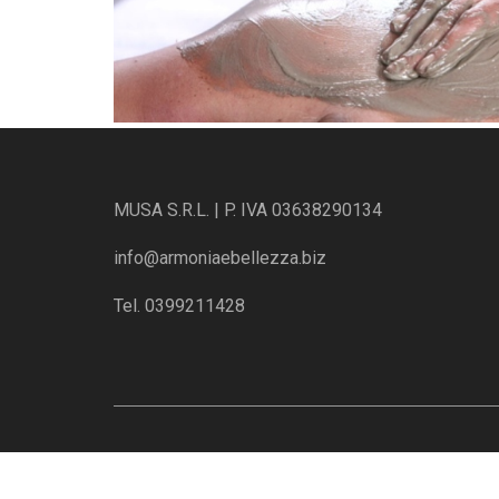
MUSA S.R.L. | P. IVA 03638290134
info@armoniaebellezza.biz
Tel. 0399211428