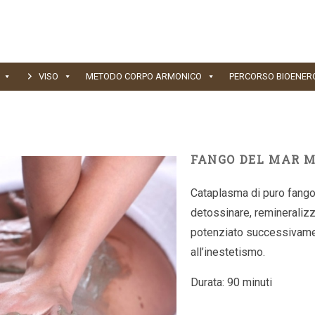
VISO
METODO CORPO ARMONICO
PERCORSO BIOENER
FANGO DEL MAR 
Cataplasma di puro fango
detossinare, remineralizz
potenziato successivame
all’inestetismo.
Durata: 90 minuti