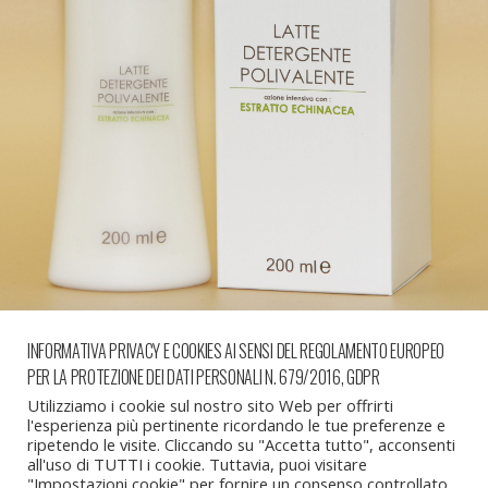
INFORMATIVA PRIVACY E COOKIES AI SENSI DEL REGOLAMENTO EUROPEO
PER LA PROTEZIONE DEI DATI PERSONALI N. 679/2016, GDPR
« precedente in galleria
successiva in galleria »
Utilizziamo i cookie sul nostro sito Web per offrirti
l'esperienza più pertinente ricordando le tue preferenze e
ripetendo le visite. Cliccando su "Accetta tutto", acconsenti
all'uso di TUTTI i cookie. Tuttavia, puoi visitare
Torna su
"Impostazioni cookie" per fornire un consenso controllato.