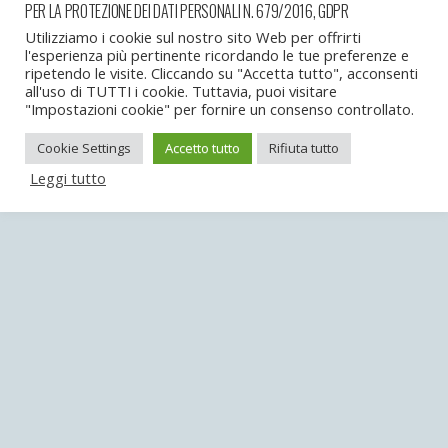
PER LA PROTEZIONE DEI DATI PERSONALI N. 679/2016, GDPR
Torna su
Utilizziamo i cookie sul nostro sito Web per offrirti
l'esperienza più pertinente ricordando le tue preferenze e
ripetendo le visite. Cliccando su "Accetta tutto", acconsenti
Dispositivo Portatile
Pc Desktop
all'uso di TUTTI i cookie. Tuttavia, puoi visitare
"Impostazioni cookie" per fornire un consenso controllato.
Cookie Settings
Accetto tutto
Rifiuta tutto
Leggi tutto