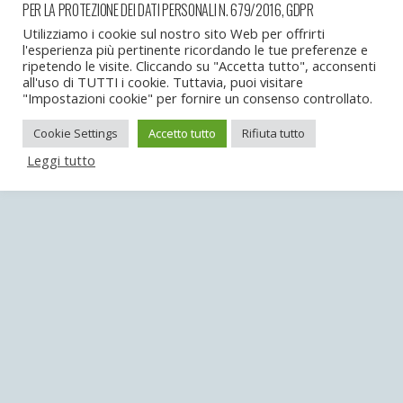
PER LA PROTEZIONE DEI DATI PERSONALI N. 679/2016, GDPR
Torna su
Utilizziamo i cookie sul nostro sito Web per offrirti
l'esperienza più pertinente ricordando le tue preferenze e
ripetendo le visite. Cliccando su "Accetta tutto", acconsenti
Dispositivo Portatile
Pc Desktop
all'uso di TUTTI i cookie. Tuttavia, puoi visitare
"Impostazioni cookie" per fornire un consenso controllato.
Cookie Settings
Accetto tutto
Rifiuta tutto
Leggi tutto